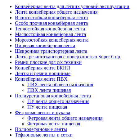
Конвейерная лента для лёгких условий эксплуатации
Лента конвейерная общего назначения
Износостойкая конвейерная лента
Особо прочная конвейерная лента
Теплостойкая конвейерная лента
Маслостойкая конвейерная лента
Морозостойкая конвейерная лента
Пищевая конвейерная лента
Шевронная транспортерная лента
Лента резинотканевая с поверхностью Super Grip
Ремни плоские для с/х техники
Конвейерная лента БКНЛ
Ленты и ремни норийные
Конвейерная лента ПВХ
ПВХ лента общего назначения
ПВХ лента пищевая
Полиуретановая конвейерная лента
ПУ лента общего назначения
ПУ лента пищевая
Фетровые ленты и рукава
Фетровая лента общего назначения
Фетровая лента пищевая
Полиолефиновые ленты
Тефлоновые ленты и сетки