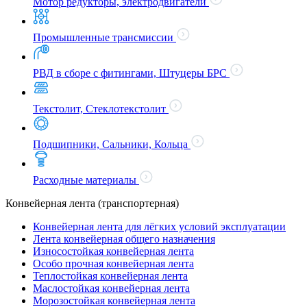
Мотор редукторы, электродвигатели
Промышленные трансмиссии
РВД в сборе с фитингами, Штуцеры БРС
Текстолит, Стеклотекстолит
Подшипники, Сальники, Кольца
Расходные материалы
Конвейерная лента (транспортерная)
Конвейерная лента для лёгких условий эксплуатации
Лента конвейерная общего назначения
Износостойкая конвейерная лента
Особо прочная конвейерная лента
Теплостойкая конвейерная лента
Маслостойкая конвейерная лента
Морозостойкая конвейерная лента