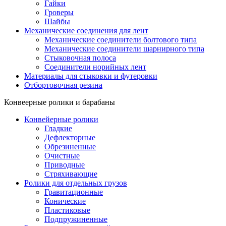
Гайки
Гроверы
Шайбы
Механические соединения для лент
Механические соединители болтового типа
Механические соединители шарнирного типа
Стыковочная полоса
Соединители норийных лент
Материалы для стыковки и футеровки
Отбортовочная резина
Конвеерные ролики и барабаны
Конвейерные ролики
Гладкие
Дефлекторные
Обрезиненные
Очистные
Приводные
Стряхивающие
Ролики для отдельных грузов
Гравитационные
Конические
Пластиковые
Подпружиненные