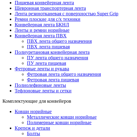
Пищевая конвейерная лента
Шевронная транспортерная лента
Лента резинотканевая с поверхностью Super Grip
Ремни плоские для с/х техники
Конвейерная лента БКНЛ
Ленты и ремни норийные
Конвейерная лента ПВХ
ПВХ лента общего назначения
ПВХ лента пищевая
Полиуретановая конвейерная лента
ПУ лента общего назначения
ПУ лента пищевая
Фетровые ленты и рукава
Фетровая лента общего назначения
Фетровая лента пищевая
Полиолефиновые ленты
Тефлоновые ленты и сетки
Комплектующие для конвейеров
Ковши норийные
Металлические ковши норийные
Полимерные ковши норийные
Крепеж и детали
Болты