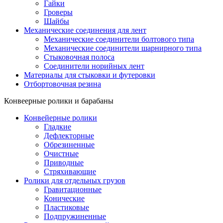
Гайки
Гроверы
Шайбы
Механические соединения для лент
Механические соединители болтового типа
Механические соединители шарнирного типа
Стыковочная полоса
Соединители норийных лент
Материалы для стыковки и футеровки
Отбортовочная резина
Конвеерные ролики и барабаны
Конвейерные ролики
Гладкие
Дефлекторные
Обрезиненные
Очистные
Приводные
Стряхивающие
Ролики для отдельных грузов
Гравитационные
Конические
Пластиковые
Подпружиненные