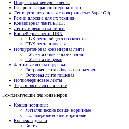
Пищевая конвейерная лента
Шевронная транспортерная лента
Лента резинотканевая с поверхностью Super Grip
Ремни плоские для с/х техники
Конвейерная лента БКНЛ
Ленты и ремни норийные
Конвейерная лента ПВХ
ПВХ лента общего назначения
ПВХ лента пищевая
Полиуретановая конвейерная лента
ПУ лента общего назначения
ПУ лента пищевая
Фетровые ленты и рукава
Фетровая лента общего назначения
Фетровая лента пищевая
Полиолефиновые ленты
Тефлоновые ленты и сетки
Комплектующие для конвейеров
Ковши норийные
Металлические ковши норийные
Полимерные ковши норийные
Крепеж и детали
Болты