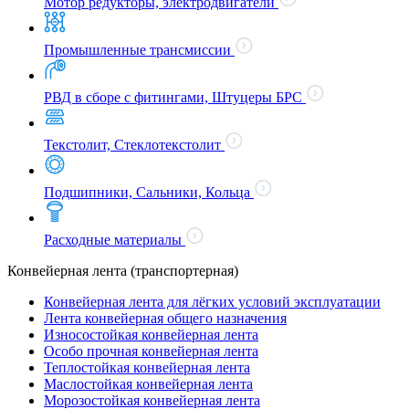
Мотор редукторы, электродвигатели
Промышленные трансмиссии
РВД в сборе с фитингами, Штуцеры БРС
Текстолит, Стеклотекстолит
Подшипники, Сальники, Кольца
Расходные материалы
Конвейерная лента (транспортерная)
Конвейерная лента для лёгких условий эксплуатации
Лента конвейерная общего назначения
Износостойкая конвейерная лента
Особо прочная конвейерная лента
Теплостойкая конвейерная лента
Маслостойкая конвейерная лента
Морозостойкая конвейерная лента