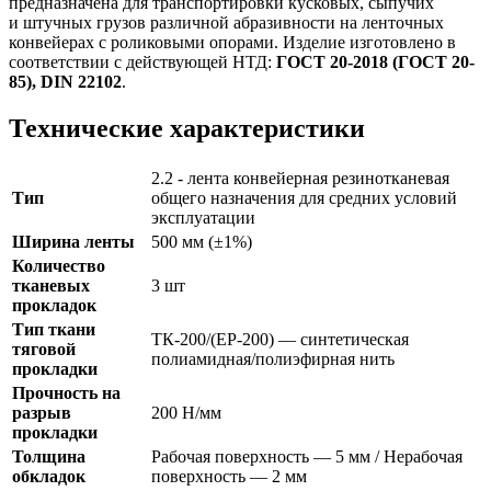
предназначена для транспортировки кусковых, сыпучих
и штучных грузов различной абразивности на ленточных
конвейерах с роликовыми опорами. Изделие изготовлено в
соответствии с действующей НТД:
ГОСТ 20-2018 (ГОСТ 20-
85), DIN 22102
.
Технические характеристики
2.2 - лента конвейерная резинотканевая
Тип
общего назначения для средних условий
эксплуатации
Ширина ленты
500 мм (±1%)
Количество
тканевых
3 шт
прокладок
Тип ткани
ТК-200/(ЕР-200) — синтетическая
тяговой
полиамидная/полиэфирная нить
прокладки
Прочность на
разрыв
200 Н/мм
прокладки
Толщина
Рабочая поверхность — 5 мм / Нерабочая
обкладок
поверхность — 2 мм