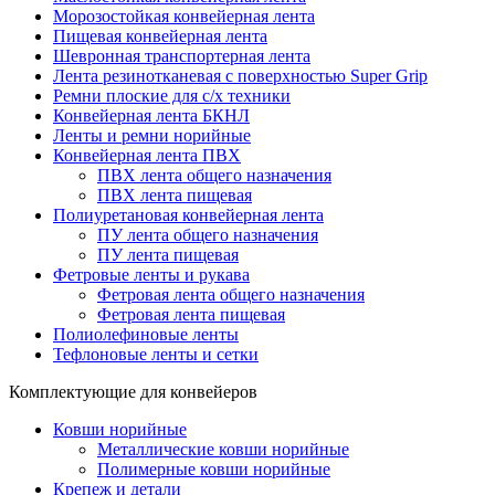
Морозостойкая конвейерная лента
Пищевая конвейерная лента
Шевронная транспортерная лента
Лента резинотканевая с поверхностью Super Grip
Ремни плоские для с/х техники
Конвейерная лента БКНЛ
Ленты и ремни норийные
Конвейерная лента ПВХ
ПВХ лента общего назначения
ПВХ лента пищевая
Полиуретановая конвейерная лента
ПУ лента общего назначения
ПУ лента пищевая
Фетровые ленты и рукава
Фетровая лента общего назначения
Фетровая лента пищевая
Полиолефиновые ленты
Тефлоновые ленты и сетки
Комплектующие для конвейеров
Ковши норийные
Металлические ковши норийные
Полимерные ковши норийные
Крепеж и детали