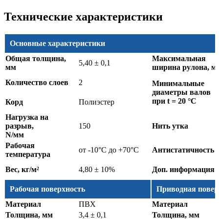
Технические характеристики
Основные характеристики
Общая толщина,
Максимальная
5,40 ± 0,1
мм
ширина рулона, м
Количество слоев
2
Минимальные
диаметры валов
при t = 20 °C
Корд
Полиэстер
Нагрузка на
разрыв,
150
Нить утка
N/мм
Рабочая
от -10°C до +70°C
Антистатичность
температура
Вес, кг/м²
4,80 ± 10%
Доп. информация
Рабочая поверхность
Приводная повер
Материал
ПВХ
Материал
Толщина, мм
3,4 ± 0,1
Толщина, мм