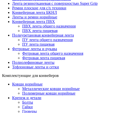
Лента резинотканевая с поверхностью Super Grip
Ремни плоские для с/х техники
Конвейерная лента БКНЛ
Ленты и ремни норийные
Конвейерная лента ПВХ
ПВХ лента общего назначения
ПВХ лента пищевая
Полиуретановая конвейерная лента
ПУ лента общего назначения
ПУ лента пищевая
Фетровые ленты и рукава
Фетровая лента общего назначения
Фетровая лента пищевая
Полиолефиновые ленты
Тефлоновые ленты и сетки
Комплектующие для конвейеров
Ковши норийные
Металлические ковши норийные
Полимерные ковши норийные
Крепеж и детали
Болты
Гайки
Гроверы