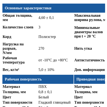
Основные характеристики
Общая толщина,
Максимальная
4,60 ± 0,1
мм
ширина рулона, м
Количество слоев
3
Минимальные
диаметры валов
при t = 20 °C
Корд
Полиэстер
Нагрузка на
разрыв,
270
Нить утка
N/мм
Рабочая
от -10°C до +80°C
Антистатичность
температура
Вес, кг/м²
5,0 ± 10%
Доп. информация
Рабочая поверхность
Приводная повер
Материал
ПВХ
Материал
Толщина, мм
0,8 ± 0,1
Толщина, мм
Цвет
Белый
Цвет
Тип поверхности
Гладкий глянцевый
Тип поверхности