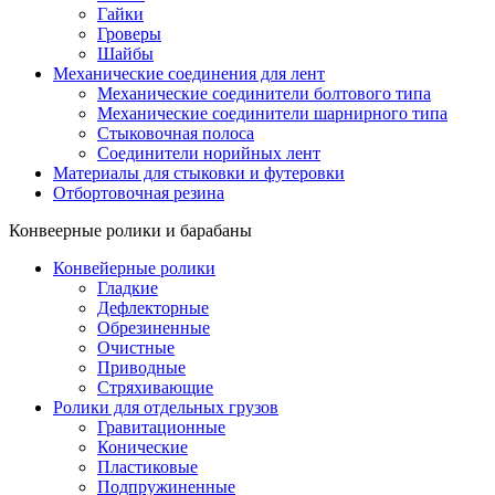
Гайки
Гроверы
Шайбы
Механические соединения для лент
Механические соединители болтового типа
Механические соединители шарнирного типа
Стыковочная полоса
Соединители норийных лент
Материалы для стыковки и футеровки
Отбортовочная резина
Конвеерные ролики и барабаны
Конвейерные ролики
Гладкие
Дефлекторные
Обрезиненные
Очистные
Приводные
Стряхивающие
Ролики для отдельных грузов
Гравитационные
Конические
Пластиковые
Подпружиненные