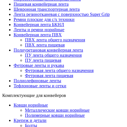
Пищевая конвейерная лента
Шевронная транспортерная лента
Лента резинотканевая с поверхностью Super Grip
Ремни плоские для с/х техники
Конвейерная лента БКНЛ
Ленты и ремни норийные
Конвейерная лента ПВХ
ПВХ лента общего назначения
ПВХ лента пищевая
Полиуретановая конвейерная лента
ПУ лента общего назначения
ПУ лента пищевая
Фетровые ленты и рукава
Фетровая лента общего назначения
Фетровая лента пищевая
Полиолефиновые ленты
Тефлоновые ленты и сетки
Комплектующие для конвейеров
Ковши норийные
Металлические ковши норийные
Полимерные ковши норийные
Крепеж и детали
Болты