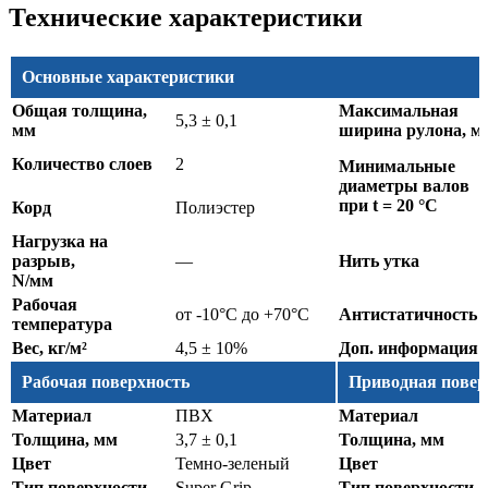
Технические характеристики
Основные характеристики
Общая толщина,
Максимальная
5,3 ± 0,1
мм
ширина рулона, м
Количество слоев
2
Минимальные
диаметры валов
при t = 20 °C
Корд
Полиэстер
Нагрузка на
разрыв,
—
Нить утка
N/мм
Рабочая
от -10°C до +70°C
Антистатичность
температура
Вес, кг/м²
4,5 ± 10%
Доп. информация
Рабочая поверхность
Приводная повер
Материал
ПВХ
Материал
Толщина, мм
3,7 ± 0,1
Толщина, мм
Цвет
Темно-зеленый
Цвет
Тип поверхности
Super Grip
Тип поверхности