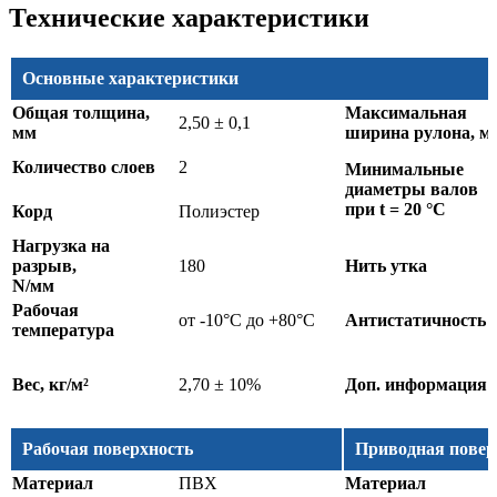
Технические характеристики
Основные характеристики
Общая толщина,
Максимальная
2,50 ± 0,1
мм
ширина рулона, м
Количество слоев
2
Минимальные
диаметры валов
при t = 20 °C
Корд
Полиэстер
Нагрузка на
разрыв,
180
Нить утка
N/мм
Рабочая
от -10°C до +80°C
Антистатичность
температура
Вес, кг/м²
2,70 ± 10%
Доп. информация
Рабочая поверхность
Приводная повер
Материал
ПВХ
Материал