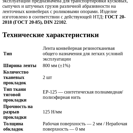
эксплуатации предназначена для транспортировки кусковых,
сыпучих и штучных грузов различной абразивности на
ленточных конвейерах с роликовыми опорами. Изделие
изготовлено в соответствии с действующей НТД:
ГОСТ 20-
2018 (ГОСТ 20-85), DIN 22102
.
Технические характеристики
Лента конвейерная резинотканевая
Тип
общего назначения для легких условий
эксплуатации
Ширина ленты
800 мм (±1%)
Количество
тканевых
2 шт
прокладок
Тип ткани
ЕР-125 — синтетическая полиамидная/
тяговой
полиэфирная нить
прокладки
Прочность на
разрыв
125 Н/мм
прокладки
Толщина
Рабочая поверхность — 2 мм / Нерабочая
обкладок
поверхность — 0 мм