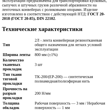
эксплуатации предназначена для транспортировки кусковых,
сыпучих и штучных грузов различной абразивности на
ленточных конвейерах с роликовыми опорами. Изделие
изготовлено в соответствии с действующей НТД:
ГОСТ 20-
2018 (ГОСТ 20-85), DIN 22102
.
Технические характеристики
2Л - лента конвейерная резинотканевая
Тип
общего назначения для легких условий
эксплуатации
Ширина ленты
800 мм (±1%)
Количество
тканевых
3 шт
прокладок
Тип ткани
ТК-200/(ЕР-200) — синтетическая
тяговой
полиамидная/полиэфирная нить
прокладки
Прочность на
разрыв
200 Н/мм
прокладки
Толщина
Рабочая поверхность — 3 мм / Нерабочая
обкладок
поверхность — 1 мм