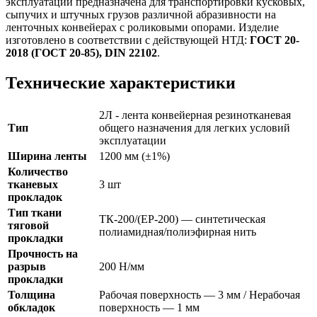
эксплуатации предназначена для транспортировки кусковых,
сыпучих и штучных грузов различной абразивности на
ленточных конвейерах с роликовыми опорами. Изделие
изготовлено в соответствии с действующей НТД:
ГОСТ 20-
2018 (ГОСТ 20-85), DIN 22102
.
Технические характеристики
2Л - лента конвейерная резинотканевая
Тип
общего назначения для легких условий
эксплуатации
Ширина ленты
1200 мм (±1%)
Количество
тканевых
3 шт
прокладок
Тип ткани
ТК-200/(ЕР-200) — синтетическая
тяговой
полиамидная/полиэфирная нить
прокладки
Прочность на
разрыв
200 Н/мм
прокладки
Толщина
Рабочая поверхность — 3 мм / Нерабочая
обкладок
поверхность — 1 мм