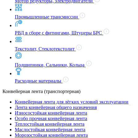
Мотор редукторы, электродвигатели
Промышленные трансмиссии
РВД в сборе с фитингами, Штуцеры БРС
Текстолит, Стеклотекстолит
Подшипники, Сальники, Кольца
Расходные материалы
Конвейерная лента (транспортерная)
Конвейерная лента для лёгких условий эксплуатации
Лента конвейерная общего назначения
Износостойкая конвейерная лента
Особо прочная конвейерная лента
Теплостойкая конвейерная лента
Маслостойкая конвейерная лента
Морозостойкая конвейерная лента