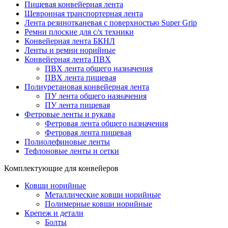
Пищевая конвейерная лента
Шевронная транспортерная лента
Лента резинотканевая с поверхностью Super Grip
Ремни плоские для с/х техники
Конвейерная лента БКНЛ
Ленты и ремни норийные
Конвейерная лента ПВХ
ПВХ лента общего назначения
ПВХ лента пищевая
Полиуретановая конвейерная лента
ПУ лента общего назначения
ПУ лента пищевая
Фетровые ленты и рукава
Фетровая лента общего назначения
Фетровая лента пищевая
Полиолефиновые ленты
Тефлоновые ленты и сетки
Комплектующие для конвейеров
Ковши норийные
Металлические ковши норийные
Полимерные ковши норийные
Крепеж и детали
Болты