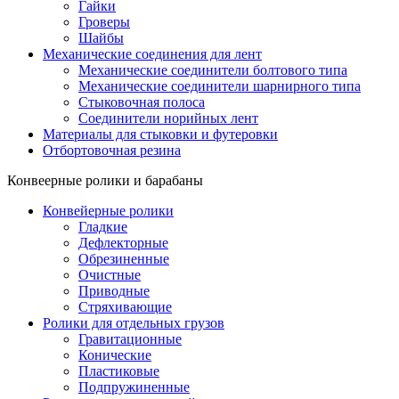
Гайки
Гроверы
Шайбы
Механические соединения для лент
Механические соединители болтового типа
Механические соединители шарнирного типа
Стыковочная полоса
Соединители норийных лент
Материалы для стыковки и футеровки
Отбортовочная резина
Конвеерные ролики и барабаны
Конвейерные ролики
Гладкие
Дефлекторные
Обрезиненные
Очистные
Приводные
Стряхивающие
Ролики для отдельных грузов
Гравитационные
Конические
Пластиковые
Подпружиненные