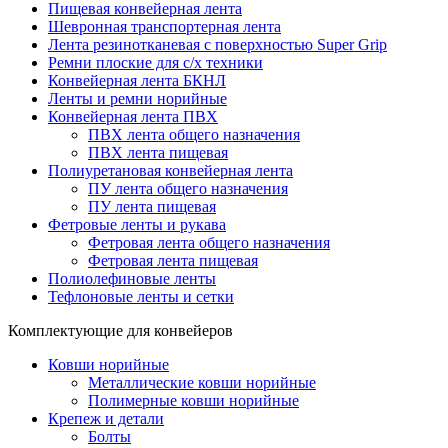
Пищевая конвейерная лента
Шевронная транспортерная лента
Лента резинотканевая с поверхностью Super Grip
Ремни плоские для с/х техники
Конвейерная лента БКНЛ
Ленты и ремни норийные
Конвейерная лента ПВХ
ПВХ лента общего назначения
ПВХ лента пищевая
Полиуретановая конвейерная лента
ПУ лента общего назначения
ПУ лента пищевая
Фетровые ленты и рукава
Фетровая лента общего назначения
Фетровая лента пищевая
Полиолефиновые ленты
Тефлоновые ленты и сетки
Комплектующие для конвейеров
Ковши норийные
Металлические ковши норийные
Полимерные ковши норийные
Крепеж и детали
Болты