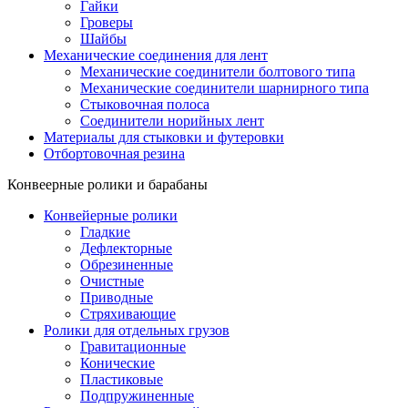
Гайки
Гроверы
Шайбы
Механические соединения для лент
Механические соединители болтового типа
Механические соединители шарнирного типа
Стыковочная полоса
Соединители норийных лент
Материалы для стыковки и футеровки
Отбортовочная резина
Конвеерные ролики и барабаны
Конвейерные ролики
Гладкие
Дефлекторные
Обрезиненные
Очистные
Приводные
Стряхивающие
Ролики для отдельных грузов
Гравитационные
Конические
Пластиковые
Подпружиненные