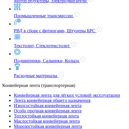
Мотор редукторы, электродвигатели
Промышленные трансмиссии
РВД в сборе с фитингами, Штуцеры БРС
Текстолит, Стеклотекстолит
Подшипники, Сальники, Кольца
Расходные материалы
Конвейерная лента (транспортерная)
Конвейерная лента для лёгких условий эксплуатации
Лента конвейерная общего назначения
Износостойкая конвейерная лента
Особо прочная конвейерная лента
Теплостойкая конвейерная лента
Маслостойкая конвейерная лента
Морозостойкая конвейерная лента