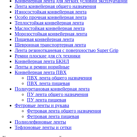
Конвейерная лента для лёгких условий эксплуатации
Лента конвейерная общего назначения
Износостойкая конвейерная лента
Особо прочная конвейерная лента
Теплостойкая конвейерная лента
Маслостойкая конвейерная лента
Морозостойкая конвейерная лента
Пищевая конвейерная лента
Шевронная транспортерная лента
Лента резинотканевая с поверхностью Super Grip
Ремни плоские для с/х техники
Конвейерная лента БКНЛ
Ленты и ремни норийные
Конвейерная лента ПВХ
ПВХ лента общего назначения
ПВХ лента пищевая
Полиуретановая конвейерная лента
ПУ лента общего назначения
ПУ лента пищевая
Фетровые ленты и рукава
Фетровая лента общего назначения
Фетровая лента пищевая
Полиолефиновые ленты
Тефлоновые ленты и сетки