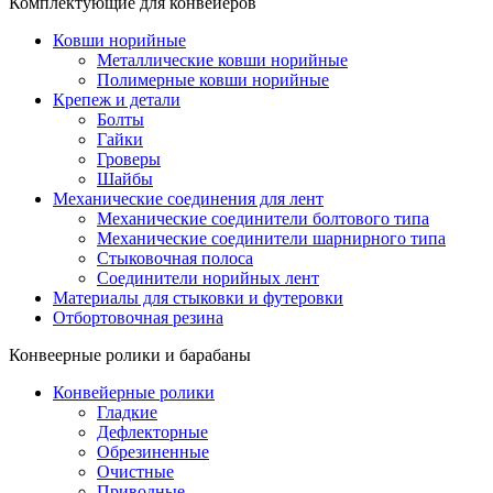
Комплектующие для конвейеров
Ковши норийные
Металлические ковши норийные
Полимерные ковши норийные
Крепеж и детали
Болты
Гайки
Гроверы
Шайбы
Механические соединения для лент
Механические соединители болтового типа
Механические соединители шарнирного типа
Стыковочная полоса
Соединители норийных лент
Материалы для стыковки и футеровки
Отбортовочная резина
Конвеерные ролики и барабаны
Конвейерные ролики
Гладкие
Дефлекторные
Обрезиненные
Очистные
Приводные