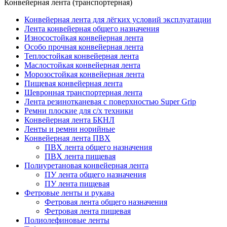
Конвейерная лента (транспортерная)
Конвейерная лента для лёгких условий эксплуатации
Лента конвейерная общего назначения
Износостойкая конвейерная лента
Особо прочная конвейерная лента
Теплостойкая конвейерная лента
Маслостойкая конвейерная лента
Морозостойкая конвейерная лента
Пищевая конвейерная лента
Шевронная транспортерная лента
Лента резинотканевая с поверхностью Super Grip
Ремни плоские для с/х техники
Конвейерная лента БКНЛ
Ленты и ремни норийные
Конвейерная лента ПВХ
ПВХ лента общего назначения
ПВХ лента пищевая
Полиуретановая конвейерная лента
ПУ лента общего назначения
ПУ лента пищевая
Фетровые ленты и рукава
Фетровая лента общего назначения
Фетровая лента пищевая
Полиолефиновые ленты