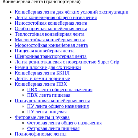
Конвейерная лента (транспортерная)
Конвейерная лента для лёгких условий эксплуатации
Лента конвейерная общего назначения
Износостойкая конвейерная лента
Особо прочная конвейерная лента
Теплостойкая конвейерная лента
Маслостойкая конвейерная лента
Морозостойкая конвейерная лента
Пищевая конвейерная лента
Шевронная транспортерная лента
Лента резинотканевая с поверхностью Super Grip
Ремни плоские для с/х техники
Конвейерная лента БКНЛ
Ленты и ремни норийные
Конвейерная лента ПВХ
ПВХ лента общего назначения
ПВХ лента пищевая
Полиуретановая конвейерная лента
ПУ лента общего назначения
ПУ лента пищевая
Фетровые ленты и рукава
Фетровая лента общего назначения
Фетровая лента пищевая
Полиолефиновые ленты