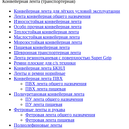
Конвейерная лента (транспортерная)
Конвейерная лента для лёгких условий эксплуатации
Лента конвейерная общего назначения
Износостойкая конвейерная лента
Особо прочная конвейерная лента
Теплостойкая конвейерная лента
Маслостойкая конвейерная лента
Морозостойкая конвейерная лента
Пищевая конвейерная лента
Шевронная транспортерная лента
Лента резинотканевая с поверхностью Super Grip
Ремни плоские для с/х техники
Конвейерная лента БКНЛ
Ленты и ремни норийные
Конвейерная лента ПВХ
ПВХ лента общего назначения
ПВХ лента пищевая
Полиуретановая конвейерная лента
ПУ лента общего назначения
ПУ лента пищевая
Фетровые ленты и рукава
Фетровая лента общего назначения
Фетровая лента пищевая
Полиолефиновые ленты