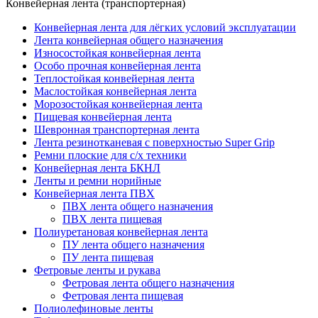
Конвейерная лента (транспортерная)
Конвейерная лента для лёгких условий эксплуатации
Лента конвейерная общего назначения
Износостойкая конвейерная лента
Особо прочная конвейерная лента
Теплостойкая конвейерная лента
Маслостойкая конвейерная лента
Морозостойкая конвейерная лента
Пищевая конвейерная лента
Шевронная транспортерная лента
Лента резинотканевая с поверхностью Super Grip
Ремни плоские для с/х техники
Конвейерная лента БКНЛ
Ленты и ремни норийные
Конвейерная лента ПВХ
ПВХ лента общего назначения
ПВХ лента пищевая
Полиуретановая конвейерная лента
ПУ лента общего назначения
ПУ лента пищевая
Фетровые ленты и рукава
Фетровая лента общего назначения
Фетровая лента пищевая
Полиолефиновые ленты