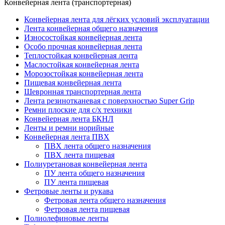
Конвейерная лента (транспортерная)
Конвейерная лента для лёгких условий эксплуатации
Лента конвейерная общего назначения
Износостойкая конвейерная лента
Особо прочная конвейерная лента
Теплостойкая конвейерная лента
Маслостойкая конвейерная лента
Морозостойкая конвейерная лента
Пищевая конвейерная лента
Шевронная транспортерная лента
Лента резинотканевая с поверхностью Super Grip
Ремни плоские для с/х техники
Конвейерная лента БКНЛ
Ленты и ремни норийные
Конвейерная лента ПВХ
ПВХ лента общего назначения
ПВХ лента пищевая
Полиуретановая конвейерная лента
ПУ лента общего назначения
ПУ лента пищевая
Фетровые ленты и рукава
Фетровая лента общего назначения
Фетровая лента пищевая
Полиолефиновые ленты