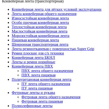
Конвейерная лента (транспортерная)
Конвейерная лента для лёгких условий эксплуатации
Лента конвейерная общего назначения
Износостойкая конвейерная лента
Особо прочная конвейерная лента
Теплостойкая конвейерная лента
Маслостойкая конвейерная лента
Морозостойкая конвейерная лента
Пищевая конвейерная лента
Шевронная транспортерная лента
Лента резинотканевая с поверхностью Super Grip
Ремни плоские для с/х техники
Конвейерная лента БКНЛ
Ленты и ремни норийные
Конвейерная лента ПВХ
ПВХ лента общего назначения
ПВХ лента пищевая
Полиуретановая конвейерная лента
ПУ лента общего назначения
ПУ лента пищевая
Фетровые ленты и рукава
Фетровая лента общего назначения
Фетровая лента пищевая
Полиолефиновые ленты