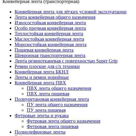
Конвейерная лента (транспортерная)
Конвейерная лента для лёгких условий эксплуатации
Лента конвейерная общего назначения
Износостойкая конвейерная лента
Особо прочная конвейерная лента
Теплостойкая конвейерная лента
Маслостойкая конвейерная лента
Морозостойкая конвейерная лента
Пищевая конвейерная лента
Шевронная транспортерная лента
Лента резинотканевая с поверхностью Super Grip
Ремни плоские для с/х техники
Конвейерная лента БКНЛ
Ленты и ремни норийные
Конвейерная лента ПВХ
ПВХ лента общего назначения
ПВХ лента пищевая
Полиуретановая конвейерная лента
ПУ лента общего назначения
ПУ лента пищевая
Фетровые ленты и рукава
Фетровая лента общего назначения
Фетровая лента пищевая
Полиолефиновые ленты