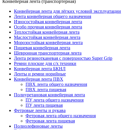
Конвейерная лента (транспортерная)
Конвейерная лента для лёгких условий эксплуатации
Лента конвейерная общего назначения
Износостойкая конвейерная лента
Особо прочная конвейерная лента
Теплостойкая конвейерная лента
Маслостойкая конвейерная лента
Морозостойкая конвейерная лента
Пищевая конвейерная лента
Шевронная транспортерная лента
Лента резинотканевая с поверхностью Super Grip
Ремни плоские для с/х техники
Конвейерная лента БКНЛ
Ленты и ремни норийные
Конвейерная лента ПВХ
ПВХ лента общего назначения
ПВХ лента пищевая
Полиуретановая конвейерная лента
ПУ лента общего назначения
ПУ лента пищевая
Фетровые ленты и рукава
Фетровая лента общего назначения
Фетровая лента пищевая
Полиолефиновые ленты