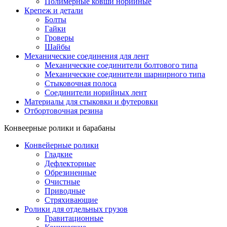
Полимерные ковши норийные
Крепеж и детали
Болты
Гайки
Гроверы
Шайбы
Механические соединения для лент
Механические соединители болтового типа
Механические соединители шарнирного типа
Стыковочная полоса
Соединители норийных лент
Материалы для стыковки и футеровки
Отбортовочная резина
Конвеерные ролики и барабаны
Конвейерные ролики
Гладкие
Дефлекторные
Обрезиненные
Очистные
Приводные
Стряхивающие
Ролики для отдельных грузов
Гравитационные